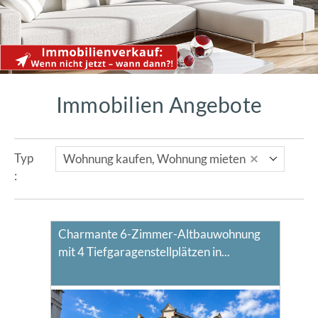
Immobilien Angebote
Wohnung kaufen, Wohnung mieten
Typ
O
:
:
Charmante 6-Zimmer-Altbauwohnung
mit 4 Tiefgaragenstellplätzen in...